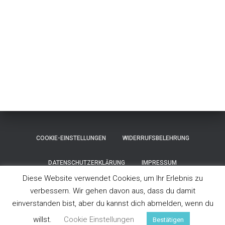
COOKIE-EINSTELLUNGEN
WIDERRUFSBELEHRUNG
DATENSCHUTZERKLÄRUNG
IMPRESSUM
Diese Website verwendet Cookies, um Ihr Erlebnis zu
VERTRAG WIDERRUFEN
FACEBOOK
verbessern. Wir gehen davon aus, dass du damit
einverstanden bist, aber du kannst dich abmelden, wenn du
Hestia | Entwickelt von
ThemeIsle
willst.
Cookie Einstellungen
Bestätigen